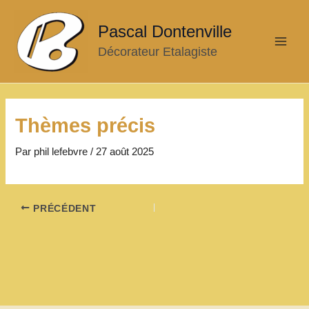
Aller
au
Pascal Dontenville
contenu
Décorateur Etalagiste
Main
Men
Thèmes précis
Par
phil lefebvre
/
27 août 2025
Navigation
PRÉCÉDENT
des
articles