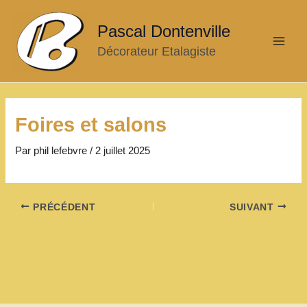
Aller
au
Pascal Dontenville
contenu
Décorateur Etalagiste
Main
Men
Foires et salons
Par
phil lefebvre
/
2 juillet 2025
Navigation
PRÉCÉDENT
SUIVANT
des
articles